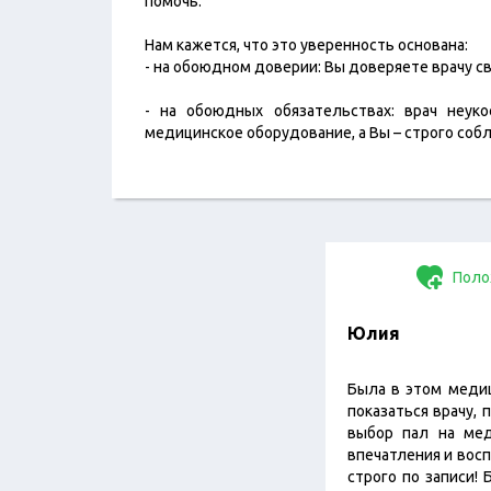
помочь.​
Нам кажется, что это уверенность основана:
- на обоюдном доверии: Вы доверяете врачу св
- на обоюдных обязательствах: врач неук
медицинское оборудование, а Вы – строго соб
Поло
Юлия
Была в этом медиц
показаться врачу,
выбор пал на мед
впечатления и восп
строго по записи!