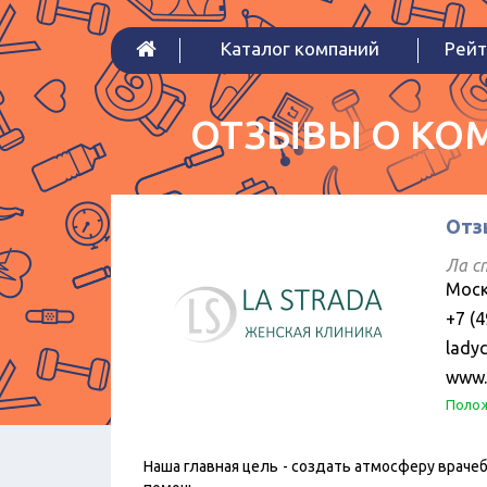
Каталог компаний
Рейт
ОТЗЫВЫ О КОМ
Отзы
Ла с
Моск
+7 (4
ladyc
www.
Полож
Наша главная цель - создать атмосферу врачеб