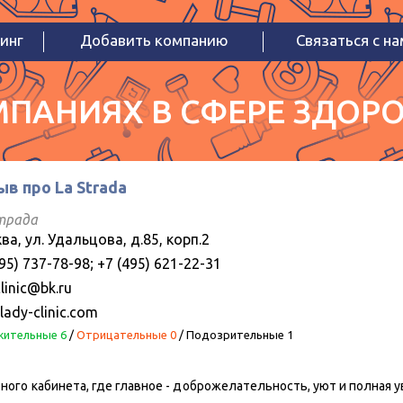
инг
Добавить компанию
Связаться с н
ПАНИЯХ В СФЕРЕ ЗДОРО
в про La Strada
трада
ва, ул. Удальцова, д.85, корп.2
95) 737-78-98; +7 (495) 621-22-31
linic@bk.ru
lady-clinic.com
ительные 6
/
Отрицательные 0
/
Подозрительные 1
ного кабинета, где главное - доброжелательность, уют и полная у