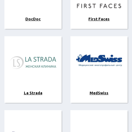
DocDoc
First Faces
La Strada
MedSwiss