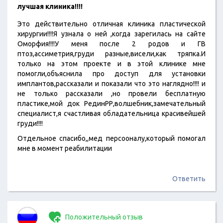
лучшая клиника!!!!
Это действительно отличная клиника пластической
хирургии!!!!Я узнала о ней ,когда зарегилась на сайте
Оморфия!!!!У меня после 2 родов и ГВ
птоз,ассиметрия,груди разные,висели,как тряпка.И
только на этом проекте и в этой клинике мне
помогли,объяснила про доступ для установки
имплантов,рассказали и показали что это наглядно!!!! и
не только рассказали ,но провели бесплатную
пластике,мой док РединРР,волшебник,замечательный
специалист,я счастливая обладательница красивейшей
груди!!!!
Отдельное спасибо,,мед персооналу,который помогал
мне в момент реабилитации
Ответить
Положительный отзыв