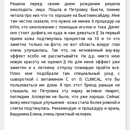
Решила перед своим днем рождения решила
омолодить лицо. Пошла в Петровку бьюти, помню
читала про них что-то хорошее на Бьютиинсайдер. Мне
там честно сказали, что нужно не менее 6 процедур на
Infini, это омоложение с помощью иголок и тока. Денег
оно стоит дофига, но куда ж нам деваться (( За первый
прием кожа подтянулась процентов на 10 и то это
заметно только на фото, но вот область вокруг глаз
очень улучшилась. Так что, на мгновенный вау-вау
эффект особо не рассчитывайте. На д.р. никто мою
новую красоту не оценил )) Но для меня эффект уже
заметен и к летнему отпуску планирую пройти всё.
Плюс мне подобрали там специальный уход с
сывороткой с витамином С от iS CLINICAL, что бы
пользоваться им дома. Я про этот бренд раньше не
слышала, но Петровка эту марку активно пиарит,
поглядим. Аллергии не было, что уже хорошо. Сейчас
вижу некоторые улучшения - кожа стала более ровной и
слегка подтянулась. Рекомендую и процедуру и врача,
Вашунина Елена, очень приятный человек.