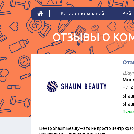
Каталог компаний
Рейт
ОТЗЫВЫ О КОМ
Отз
Шау
Моск
+7 (4
shau
shau
Полож
Центр Shaum Beauty – это не просто центр кра