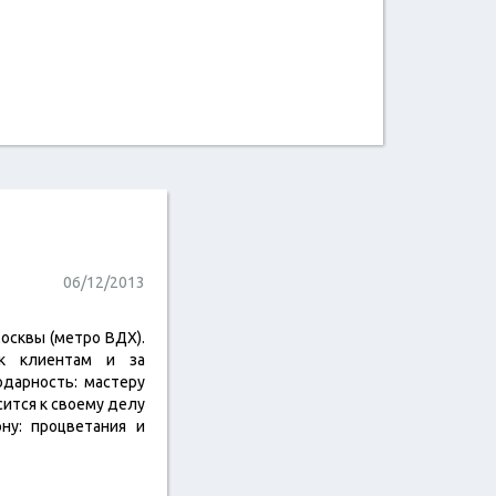
06/12/2013
Москвы (метро ВДХ).
 к клиентам и за
одарность: мастеру
сится к своему делу
ну: процветания и