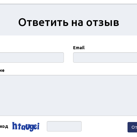
Ответить на отзыв
Email
ие
 код
От