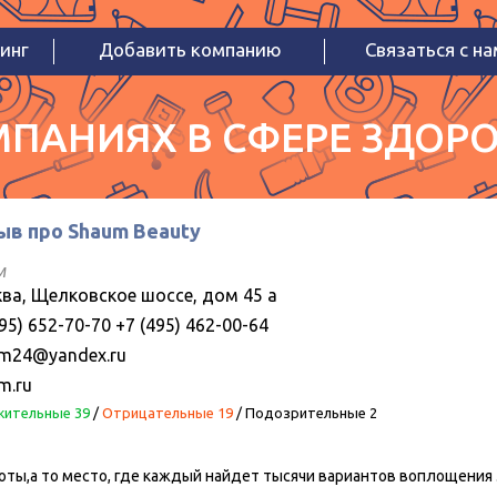
инг
Добавить компанию
Связаться с н
ПАНИЯХ В СФЕРЕ ЗДОРО
ыв про Shaum Beauty
м
ва, Щелковское шоссе, дом 45 а
95) 652-70-70 +7 (495) 462-00-64
m24@yandex.ru
m.ru
ительные 39
/
Отрицательные 19
/
Подозрительные 2
соты,а то место, где каждый найдет тысячи вариантов воплощения 