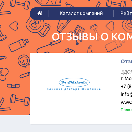
Каталог компаний
Рейт
ОТЗЫВЫ О КОМ
Отз
ЗДОР
г. М
+7 (8
info@
www.k
Полож