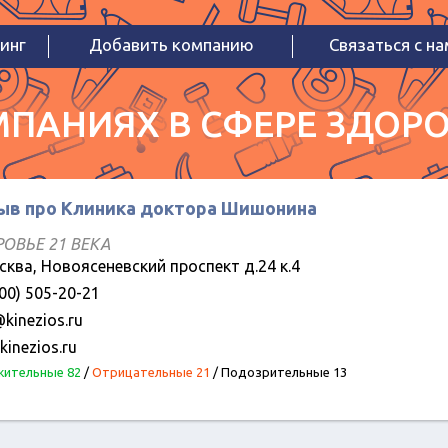
инг
Добавить компанию
Связаться с н
ПАНИЯХ В СФЕРЕ ЗДОРО
ыв про Клиника доктора Шишонина
ОВЬЕ 21 ВЕКА
осква, Новоясеневский проспект д.24 к.4
00) 505-20-21
kinezios.ru
inezios.ru
ительные 82
/
Отрицательные 21
/
Подозрительные 13