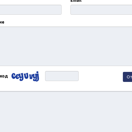
Email
ие
 код
От