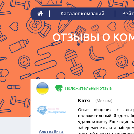
Каталог компаний
Рейт
ОТЗЫВЫ О КОМ
Положительный отзыв
Катя
(Москва)
Опыт общения с альт
положительный. Я здесь б
удаляли кисту. Еще один р
забеременеть, и я забере
АльтраВита
третьей попытки эмбрионч