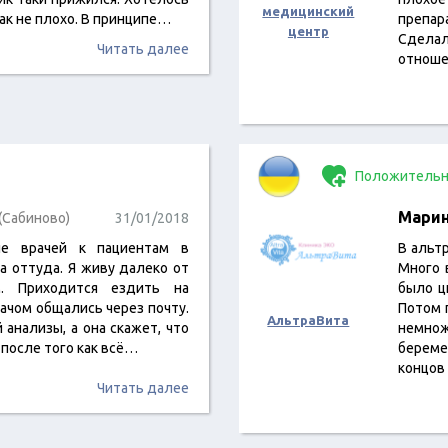
медицинский
так не плохо. В принципе…
препар
центр
Сделал
Читать далее
отноше
Положительн
Мари
(Сабиново)
31/01/2018
ие врачей к пациентам в
В альт
ла оттуда. Я живу далеко от
Много 
. Приходится ездить на
было ц
рачом общались через почту.
Потом 
АльтраВита
 анализы, а она скажет, что
немно
 после того как всё…
береме
концов
Читать далее