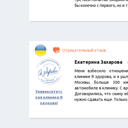
бы конечно с первого, но и 
Отрицательный отзыв
Екатерина Захарова
Меня взбесило отношен
клинике Я здорова, и я уш
Москвы, больше 300 км
автомобиле в клинику. С в
Университетс
Договорились, что скину ей
кая клиника Я
нужно сдавать еще. Только
здорова!