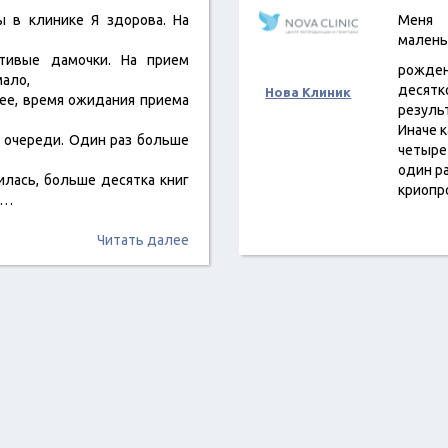
ы в клинике Я здорова. На
Меня 
малень
тивые дамочки. На прием
рожден
мало,
десятк
Нова Клиник
ее, время ожидания приема
резуль
Иначе к
 очереди. Один раз больше
четыре
один ра
илась, больше десятка книг
криопр
о…
Читать далее