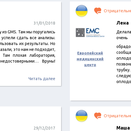
Отрицательн
Лена
31/01/2018
 из GMS. Там мы поругались
Делала
 успели сдать все анализы.
очень
льзовать их результаты. Но
обрадо
азали, это нам не подходит,
сообща
Европейский
 Там плохая лаборатория,
оплодо
медицинский
 недостоверными… Вруны!
позвон
центр
трубку
следую
Читать далее
оплодо
Отрицательн
Маша
29/12/2017