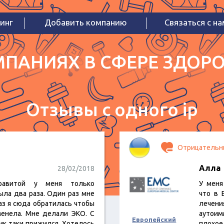
инг
Добавить компанию
Связаться с н
ПАНИЯХ В СФЕРЕ ЗДОРО
Отзывы с одного ip
Отрицательн
Алла
28/02/2018
равитой у меня только
У меня
ыла два раза. Один раз мне
что в 
аз я сюда обратилась чтобы
лечен
менела. Мне делали ЭКО. С
аутоим
Европейский
ик таки прижился. Хотелось
плохое