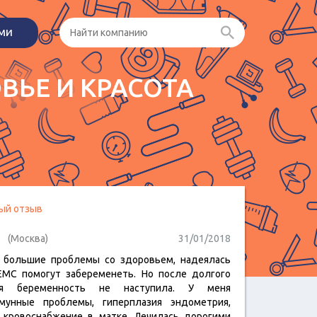
ами
ВЬЕ И КРАСОТА
ый отзыв
(Москва)
31/01/2018
 большие проблемы со здоровьем, надеялась
ЕМС помогут забеременеть. Но после долгого
ия беременность не наступила. У меня
мунные проблемы, гиперплазия эндометрия,
 кровоснабжение в матке. Лечилась дорогими