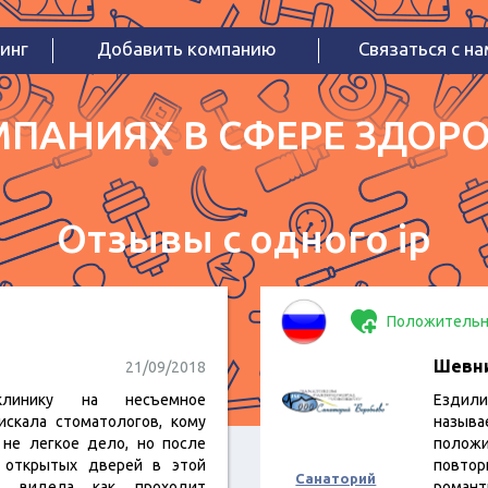
инг
Добавить компанию
Связаться с н
ПАНИЯХ В СФЕРЕ ЗДОРО
Отзывы с одного ip
Положительн
Шевн
21/09/2018
линику на несъемное
Ездили
искала стоматологов, кому
называ
 не легкое дело, но после
положи
е открытых дверей в этой
повто
Санаторий
о видела как проходит
романт