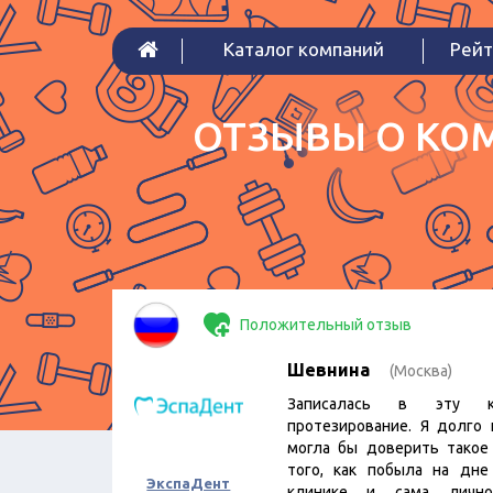
Каталог компаний
Рейт
ОТЗЫВЫ О КОМ
Положительный отзыв
Шевнина
(Москва)
Записалась в эту к
протезирование. Я долго 
могла бы доверить такое
того, как побыла на дн
ЭкспаДент
клинике и сама личн