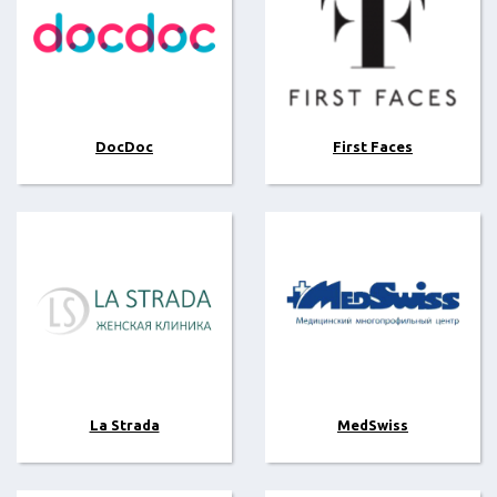
DocDoc
First Faces
La Strada
MedSwiss