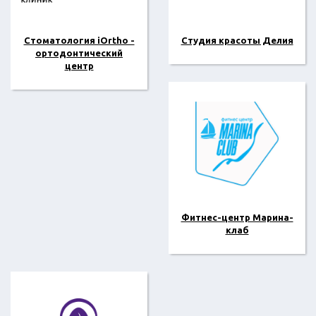
Стоматология iOrtho -
Студия красоты Делия
ортодонтический
центр
Фитнес-центр Марина-
клаб