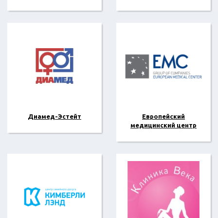
Диамед-Эстейт
Европейский
медицинский центр