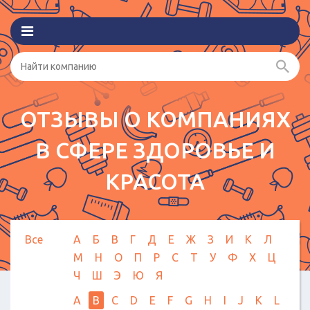
ОТЗЫВЫ О КОМПАНИЯХ
В СФЕРЕ ЗДОРОВЬЕ И
КРАСОТА
Все
А
Б
В
Г
Д
Е
Ж
З
И
К
Л
М
Н
О
П
Р
С
Т
У
Ф
Х
Ц
Ч
Ш
Э
Ю
Я
A
B
C
D
E
F
G
H
I
J
K
L