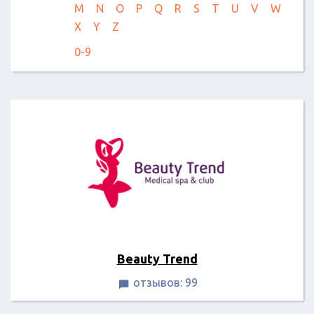
M
N
O
P
Q
R
S
T
U
V
W
X
Y
Z
0-9
Beauty Trend
отзывов: 99
