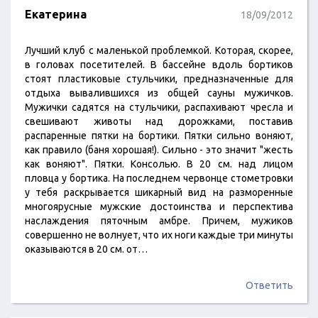
Екатерина
18/09/2012
Лучший клуб с маленькой проблемкой. Которая, скорее,
в головах посетителей. В бассейне вдоль бортиков
стоят пластиковые стульчики, предназначенные для
отдыха вывалившихся из общей сауны мужичков.
Мужички садятся на стульчики, распахивают чресла и
свешивают животы над дорожками, поставив
распаренные пятки на бортики. Пятки сильно воняют,
как правило (баня хорошая!). Сильно - это значит "жесть
как воняют". Пятки. Консолью. В 20 см. над лицом
пловца у бортика. На последнем червонце стометровки
у тебя раскрывается шикарный вид на разморенные
многоярусные мужские достоинства и перспектива
наслаждения пяточным амбре. Причем, мужиков
совершенно не волнует, что их ноги каждые три минуты
оказываются в 20 см. от…
Ответить