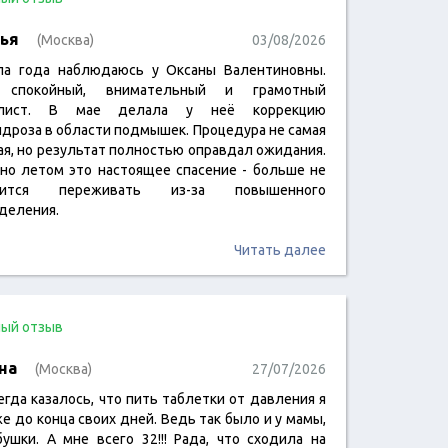
ья
(Москва)
03/08/2026
ла года наблюдаюсь у Оксаны Валентиновны.
 спокойный, внимательный и грамотный
алист. В мае делала у неё коррекцию
идроза в области подмышек. Процедура не самая
ая, но результат полностью оправдал ожидания.
но летом это настоящее спасение - больше не
дится переживать из-за повышенного
деления.
Читать далее
ый отзыв
на
(Москва)
27/07/2026
егда казалось, что пить таблетки от давления я
е до конца своих дней. Ведь так было и у мамы,
бушки. А мне всего 32!!! Рада, что сходила на