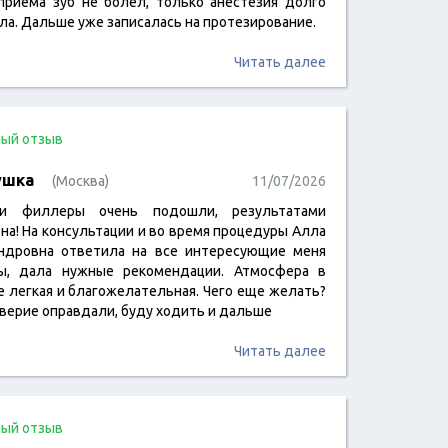
приема зуб не болел, только анестезия долго
ла. Дальше уже записалась на протезирование.
Читать далее
ый отзыв
ушка
(Москва)
11/07/2026
и филлеры очень подошли, результатами
на! На консультации и во время процедуры Алла
ндровна ответила на все интересующие меня
ы, дала нужные рекомендации. Атмосфера в
е легкая и благожелательная. Чего еще желать?
верие оправдали, буду ходить и дальше
Читать далее
ый отзыв