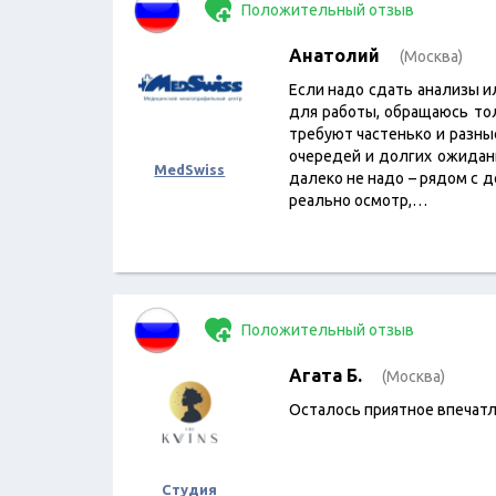
Положительный отзыв
Анатолий
(Москва)
Если надо сдать анализы и
для работы, обращаюсь тол
требуют частенько и разные
очередей и долгих ожидани
MedSwiss
далеко не надо – рядом с д
реально осмотр,…
Положительный отзыв
Агата Б.
(Москва)
Осталось приятное впечатл
Студия