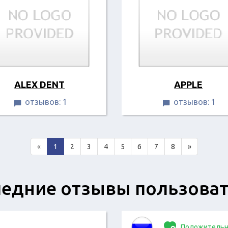
ALEX DENT
APPLE
отзывов: 1
отзывов: 1


«
1
2
3
4
5
6
7
8
»
едние отзывы пользова
Положительн