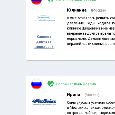
Юлианна
(Москва)
Я уже отчаялась решить с
давление. Годы ходила п
клинике Шишонина мне назна
впервые за долгое время п
Клиника
нормально. Делали еще ма
доктора
верхней части спины прош
Шишонина
Положительный отзыв
Ирина
(Москва)
Сына укусила уличная соба
в Медсвисс, так как близко
потрогав чайник, пореза