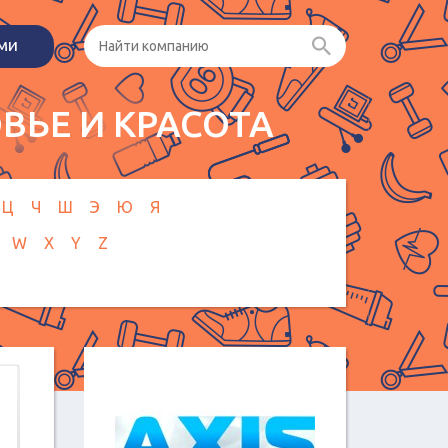
ами
ВЬЕ И КРАСОТА
Ц
Ч
Ш
Э
Ю
Я
W
X
Y
Z