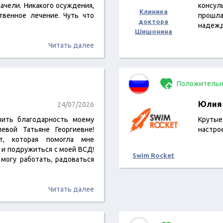
 качели. Никакого осуждения,
консул
Клиника
твенное лечение. Чуть что
прошла
доктора
надеж
Шишонина
Читать далее
Положительн
Юлия
24/07/2026
зить благодарность моему
Круты
евой Татьяне Георгиевне!
настро
вт, которая помогла мне
 и подружиться с моей ВСД!
Swim Rocket
 могу работать, радоваться
Читать далее