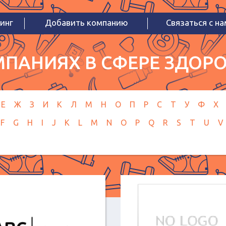
инг
Добавить компанию
Связаться с н
ПАНИЯХ В СФЕРЕ ЗДОРО
Е
Ж
З
И
К
Л
М
Н
О
П
Р
С
Т
У
Ф
Х
F
G
H
I
J
K
L
M
N
O
P
Q
R
S
T
U
V