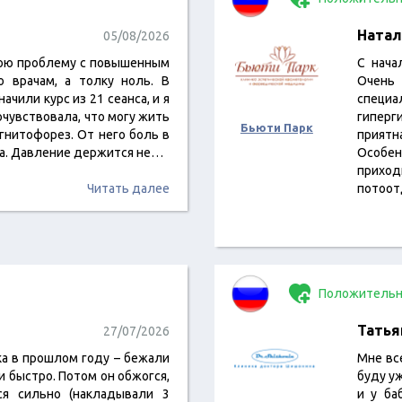
Натал
05/08/2026
вою проблему с повышенным
С нача
о врачам, а толку ноль. В
Очень
чили курс из 21 сеанса, и я
специ
очувствовала, что могу жить
гиперг
Бьюти Парк
гнитофорез. От него боль в
приятн
ла. Давление держится не…
Особен
прихо
Читать далее
потоот
Положительн
Татья
27/07/2026
ка в прошлом году – бежали
Мне вс
 и быстро. Потом он обжогся,
буду уж
лся сильно (накладывали 3
и у ба