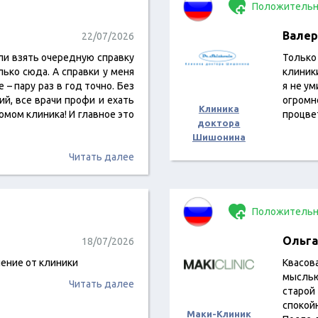
Положительн
Валер
22/07/2026
ли взять очередную справку
Только
ько сюда. А справки у меня
клиник
 – пару раз в год точно. Без
я не у
й, все врачи профи и ехать
огром
Клиника
омом клиника! И главное это
процве
доктора
Шишонина
Читать далее
Положительн
Ольга
18/07/2026
ение от клиники
Квасов
мыслью,
Читать далее
старо
спокой
Маки-Клиник