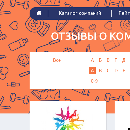
Каталог компаний
Рейт
ОТЗЫВЫ О КОМ
Все
А
Б
В
Г
Д
A
B
C
D
E
0-9