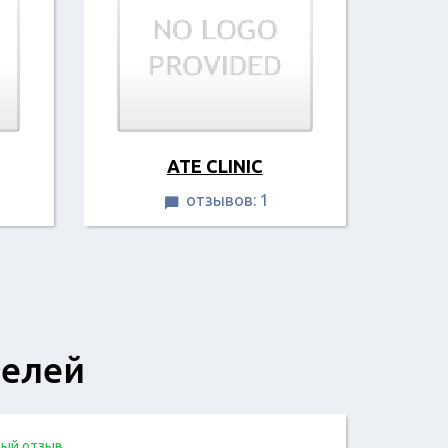
ATE CLINIC
отзывов: 1

телей
ый отзыв