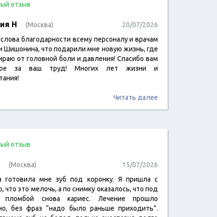
ый отзыв
ия Н
(Москва)
20/07/2026
 слова благодарности всему персоналу и врачам
и Шишонина, что подарили мне новую жизнь, где
мираю от головной боли и давления! Спасибо вам
ное за ваш труд! Многих лет жизни и
тания!
Читать далее
ый отзыв
(Москва)
15/07/2026
а готовила мне зуб под коронку. Я пришла с
 что это мелочь, а по снимку оказалось, что под
й пломбой снова кариес. Лечение прошло
но, без фраз “надо было раньше приходить”.