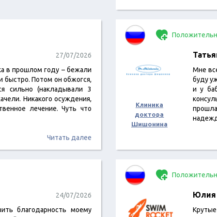
Положительн
Татья
27/07/2026
ка в прошлом году – бежали
Мне вс
 и быстро. Потом он обжогся,
буду уж
лся сильно (накладывали 3
и у ба
 качели. Никакого осуждения,
консул
Клиника
твенное лечение. Чуть что
прошла
доктора
надеж
Шишонина
Читать далее
Положительн
Юлия
24/07/2026
зить благодарность моему
Круты