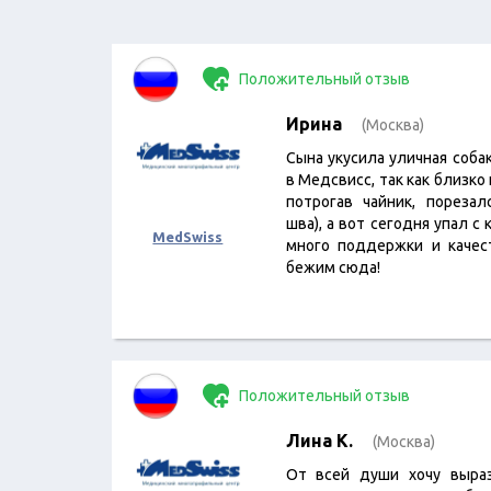
Положительный отзыв
Ирина
(Москва)
Сына укусила уличная соба
в Медсвисс, так как близко
потрогав чайник, пореза
шва), а вот сегодня упал с
MedSwiss
много поддержки и качес
бежим сюда!
Положительный отзыв
Лина К.
(Москва)
От всей души хочу выра