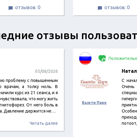
отзывов: 0
отзывов: 0


едние отзывы пользова
Положительн
Натал
05/08/2026
вою проблему с повышенным
С нача
о врачам, а толку ноль. В
Очень
чили курс из 21 сеанса, и я
специ
очувствовала, что могу жить
гиперг
Бьюти Парк
гнитофорез. От него боль в
приятн
ла. Давление держится не…
Особен
прихо
Читать далее
потоот