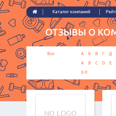
Каталог компаний
Рейт
ОТЗЫВЫ О КОМ
Все
А
Б
В
Г
Д
A
B
C
D
E
0-9