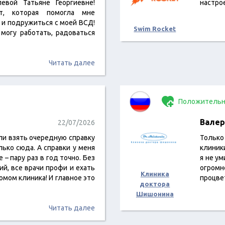
евой Татьяне Георгиевне!
настро
вт, которая помогла мне
 и подружиться с моей ВСД!
Swim Rocket
 могу работать, радоваться
Читать далее
Положительн
Валер
22/07/2026
ли взять очередную справку
Только
ько сюда. А справки у меня
клиник
 – пару раз в год точно. Без
я не у
й, все врачи профи и ехать
огром
Клиника
омом клиника! И главное это
процве
доктора
Шишонина
Читать далее