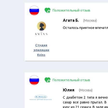
Положительный отзыв
Агата Б.
(Москва)
Осталось приятное впечатл
Студия
эпиляции
Kvins
Положительный отзыв
Юлия
(Москва)
С диабетом 2 типа я вечно
сахар все равно прыгал. 
курс из 21 сеанса. В зале 