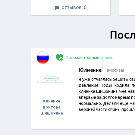
отзывов: 0

Посл
Положительный отзыв
Юлианна
(Москва)
Я уже отчаялась решить с
давление. Годы ходила п
клинике Шишонина мне назна
впервые за долгое время п
Клиника
нормально. Делали еще ма
доктора
верхней части спины прош
Шишонина