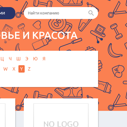
ами
ВЬЕ И КРАСОТА
Ц
Ч
Ш
Э
Ю
Я
W
X
Y
Z