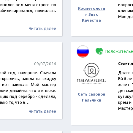
ринолог вел меня строго по
вопрос
Косметологи
абилизировался, появилась
клиник
я Знак
Мое до
Качества
Читать далее
Положительн
Светл
09/07/2026
ой год, наверное. Сначала
Долго 
ткрылись, зашла на скидку
Ей 6 ле
 вот зависла. Мой мастер
хочет 
кие дизайны, что я в шоке.
детска
Сеть салонов
цию под серебро - сделала,
кутику
Пальчики
лько то, что в…
крем и
Мастер
Читать далее