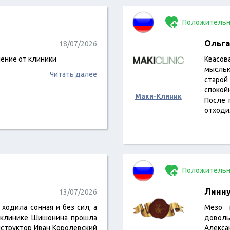
Положительн
Ольга
18/07/2026
ение от клиники
Квасов
мыслью,
Читать далее
старо
спокой
Маки-Клиник
После 
отходи
Положительн
Линн
13/07/2026
 ходила сонная и без сил, а
Мезо 
В клинике Шишонина прошла
доволь
инструктор Иван Королевский
Алекса