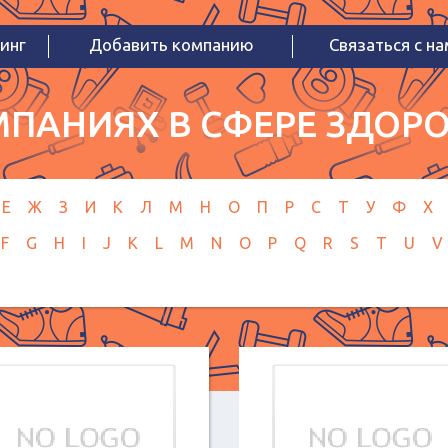
инг
Добавить компанию
Связаться с н
ПАНИЯХ В СФЕРЕ ЗДОРО
Е
Ж
З
И
К
Л
М
Н
О
П
Р
С
Т
У
Ф
Х
F
G
H
I
J
K
L
M
N
O
P
Q
R
S
T
U
V