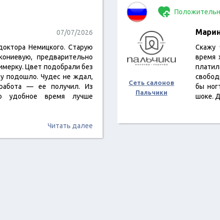
Положительн
Мари
07/07/2026
доктора Немицкого. Старую
Скажу 
кониевую, предварительно
время 
имерку. Цвет подобрали без
платила
су подошло. Чудес не ждал,
свобод
Сеть салонов
работа — ее получил. Из
бы ног
Пальчики
то удобное время лучше
шоке. 
Читать далее