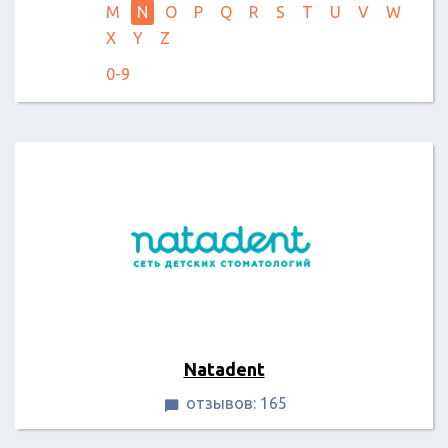
M
N
O
P
Q
R
S
T
U
V
W
X
Y
Z
0-9
Natadent
отзывов: 165
