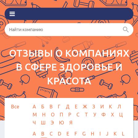
ОТЗЫВЫ О КОМПАНИЯХ
В СФЕРЕ ЗДОРОВЬЕ И
КРАСОТА
Все
А
Б
В
Г
Д
Е
Ж
З
И
К
Л
М
Н
О
П
Р
С
Т
У
Ф
Х
Ц
Ч
Ш
Э
Ю
Я
A
B
C
D
E
F
G
H
I
J
K
L