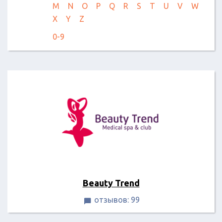
M
N
O
P
Q
R
S
T
U
V
W
X
Y
Z
0-9
Beauty Trend
отзывов: 99
