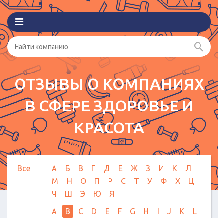
ОТЗЫВЫ О КОМПАНИЯХ
В СФЕРЕ ЗДОРОВЬЕ И
КРАСОТА
Все
А
Б
В
Г
Д
Е
Ж
З
И
К
Л
М
Н
О
П
Р
С
Т
У
Ф
Х
Ц
Ч
Ш
Э
Ю
Я
A
B
C
D
E
F
G
H
I
J
K
L