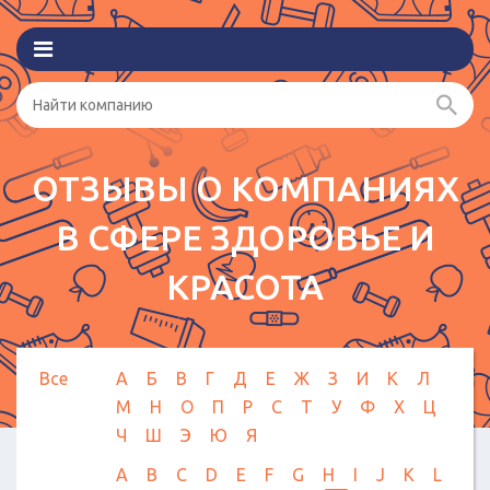
ОТЗЫВЫ О КОМПАНИЯХ
В СФЕРЕ ЗДОРОВЬЕ И
КРАСОТА
Все
А
Б
В
Г
Д
Е
Ж
З
И
К
Л
М
Н
О
П
Р
С
Т
У
Ф
Х
Ц
Ч
Ш
Э
Ю
Я
A
B
C
D
E
F
G
H
I
J
K
L