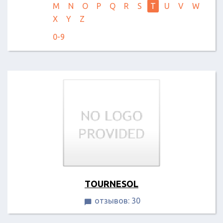
M
N
O
P
Q
R
S
T
U
V
W
X
Y
Z
0-9
TOURNESOL
отзывов: 30
