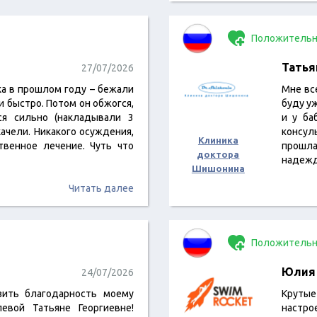
Положительн
Татья
27/07/2026
ка в прошлом году – бежали
Мне вс
 и быстро. Потом он обжогся,
буду уж
лся сильно (накладывали 3
и у ба
 качели. Никакого осуждения,
консул
Клиника
твенное лечение. Чуть что
прошла
доктора
надеж
Шишонина
Читать далее
Положительн
Юлия
24/07/2026
зить благодарность моему
Круты
евой Татьяне Георгиевне!
настро