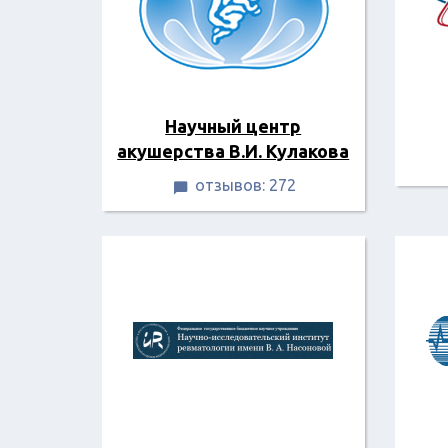
Научный центр
акушерства В.И. Кулакова
отзывов: 272
