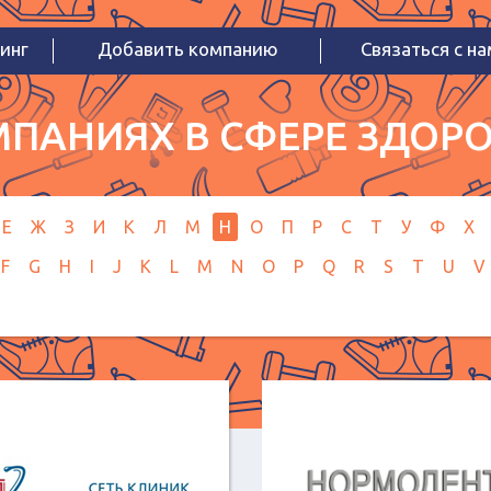
инг
Добавить компанию
Связаться с н
ПАНИЯХ В СФЕРЕ ЗДОРО
Е
Ж
З
И
К
Л
М
Н
О
П
Р
С
Т
У
Ф
Х
F
G
H
I
J
K
L
M
N
O
P
Q
R
S
T
U
V