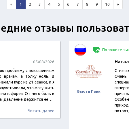
«
1
2
3
4
5
6
7
8
9
10
»
едние отзывы пользова
Положительн
Натал
05/08/2026
вою проблему с повышенным
С нача
о врачам, а толку ноль. В
Очень
чили курс из 21 сеанса, и я
специ
очувствовала, что могу жить
гиперг
Бьюти Парк
гнитофорез. От него боль в
приятн
ла. Давление держится не…
Особен
прихо
Читать далее
потоот