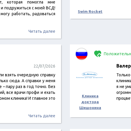
вт, которая помогла мне
 и подружиться с моей ВСД!
Swim Rocket
 могу работать, радоваться
Читать далее
Положительн
Валер
22/07/2026
ли взять очередную справку
Только
ько сюда. А справки у меня
клиник
 – пару раз в год точно. Без
я не у
й, все врачи профи и ехать
огром
Клиника
омом клиника! И главное это
процве
доктора
Шишонина
Читать далее