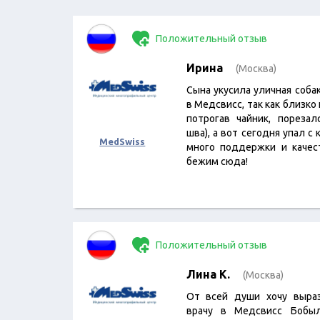
Положительный отзыв
Ирина
(Москва)
Сына укусила уличная соба
в Медсвисс, так как близко
потрогав чайник, пореза
шва), а вот сегодня упал с
MedSwiss
много поддержки и качес
бежим сюда!
Положительный отзыв
Лина К.
(Москва)
От всей души хочу выра
врачу в Медсвисс Бобыл