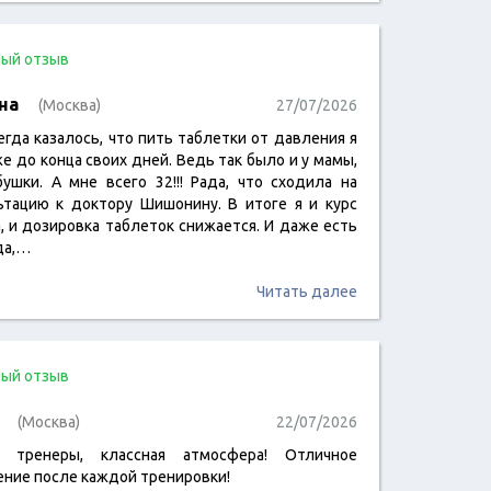
ый отзыв
на
(Москва)
27/07/2026
егда казалось, что пить таблетки от давления я
е до конца своих дней. Ведь так было и у мамы,
бушки. А мне всего 32!!! Рада, что сходила на
ьтацию к доктору Шишонину. В итоге я и курс
, и дозировка таблеток снижается. И даже есть
да,…
Читать далее
ый отзыв
(Москва)
22/07/2026
е тренеры, классная атмосфера! Отличное
ение после каждой тренировки!