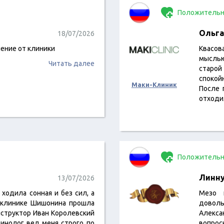
Положительн
Ольга
18/07/2026
ение от клиники
Квасов
мыслью,
Читать далее
старо
спокой
Маки-Клиник
После 
отходи
Положительн
Линн
13/07/2026
 ходила сонная и без сил, а
Мезо 
В клинике Шишонина прошла
доволь
инструктор Иван Королевский
Алекса
ринолог вел меня строго по
вопрос