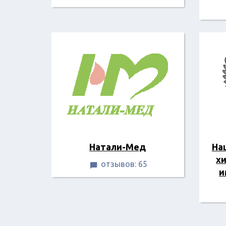
Натали-Мед
На
х
отзывов: 65

и