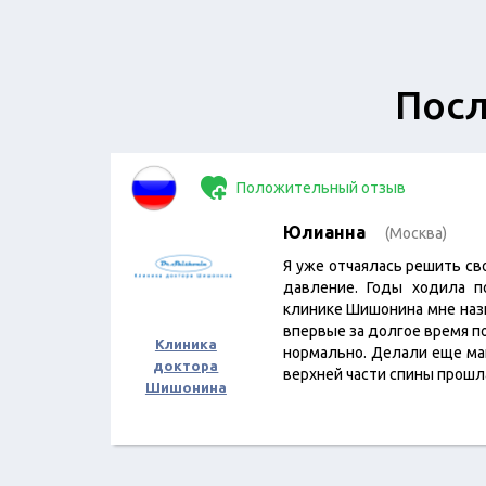
Посл
Положительный отзыв
Юлианна
(Москва)
Я уже отчаялась решить с
давление. Годы ходила п
клинике Шишонина мне назна
впервые за долгое время п
Клиника
нормально. Делали еще ма
доктора
верхней части спины прош
Шишонина