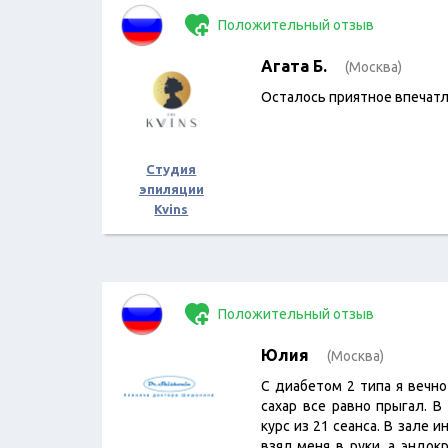
Положительный отзыв
Агата Б.
(Москва)
Осталось приятное впечатл
Студия
эпиляции
Kvins
Положительный отзыв
Юлия
(Москва)
С диабетом 2 типа я вечно
сахар все равно прыгал. 
курс из 21 сеанса. В зале 
взял меня в руки, а эндок