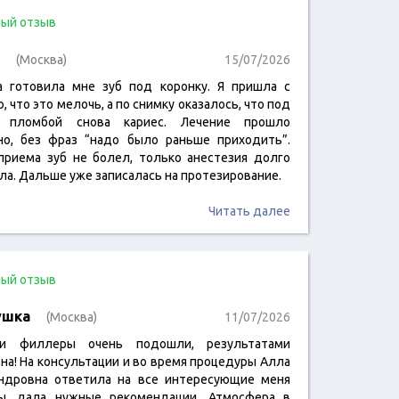
ый отзыв
(Москва)
15/07/2026
а готовила мне зуб под коронку. Я пришла с
 что это мелочь, а по снимку оказалось, что под
й пломбой снова кариес. Лечение прошло
но, без фраз “надо было раньше приходить”.
приема зуб не болел, только анестезия долго
ла. Дальше уже записалась на протезирование.
Читать далее
ый отзыв
ушка
(Москва)
11/07/2026
и филлеры очень подошли, результатами
на! На консультации и во время процедуры Алла
ндровна ответила на все интересующие меня
ы, дала нужные рекомендации. Атмосфера в