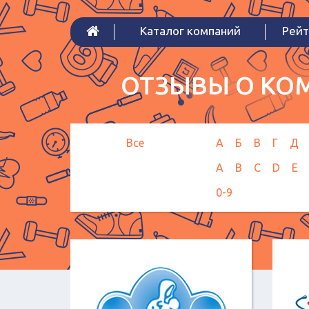
Каталог компаний
Рейт
ОТЗЫВЫ О КОМ
Все
А
Б
В
Г
Д
A
B
C
D
E
0-9