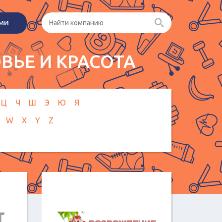
ами
ВЬЕ И КРАСОТА
Ц
Ч
Ш
Э
Ю
Я
W
X
Y
Z