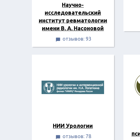
Научно-
исследовательский
институт ревматологии
имени В. А. Насоновой
отзывов: 93

НИИ Урологии
пс
отзывов: 78
